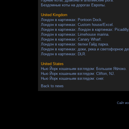
Горные коты, драконы и альпийские рога.
Бездомные коты на дорогах Европы.
United Kingdom
Лондон в картинках: Pontoon Dock.
Лондон в картинках: Custom house/Excel.
Лондон в картинках: Лондон в картинках: Picadilly,
Лондон в картинках: Limehouse marina.
Лондон в картинках: Canary Wharf.
Лондон в картинках: белки Гайд парка.
Лондон в картинках: доки, река и светофорное де
Лондон в картинках: DLR.
United States
Нью Йорк кошачьим взглядом: Большое Яблоко.
Нью Йорк кошачьим взглядом: Clifton, NJ.
Нью Йорк кошачьим взглядом: снег.
Back to news
Сайт иск