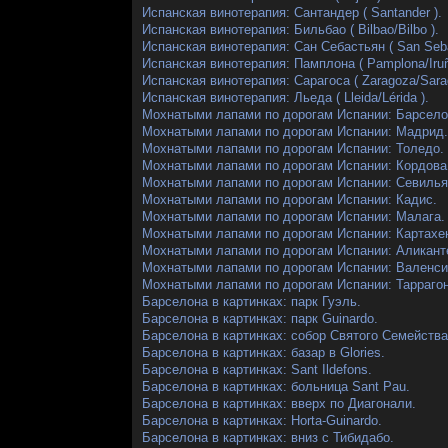
Испанская винотерапия: Сантандер ( Santander ).
Испанская винотерапия: Бильбао ( Bilbao/Bilbo ).
Испанская винотерапия: Сан Себастьян ( San Sebas
Испанская винотерапия: Памплона ( Pamplona/Iruñ
Испанская винотерапия: Сарагоса ( Zaragoza/Sara
Испанская винотерапия: Льеда ( Lleida/Lérida ).
Мохнатыми лапами по дорогам Испании: Барсело
Мохнатыми лапами по дорогам Испании: Мадрид.
Мохнатыми лапами по дорогам Испании: Толедо.
Мохнатыми лапами по дорогам Испании: Кордова
Мохнатыми лапами по дорогам Испании: Севилья
Мохнатыми лапами по дорогам Испании: Кадис.
Мохнатыми лапами по дорогам Испании: Малага.
Мохнатыми лапами по дорогам Испании: Картахе
Мохнатыми лапами по дорогам Испании: Аликант
Мохнатыми лапами по дорогам Испании: Валенси
Мохнатыми лапами по дорогам Испании: Таррагон
Барселона в картинках: парк Гуэль.
Барселона в картинках: парк Guinardo.
Барселона в картинках: собор Святого Семейства
Барселона в картинках: базар в Glories.
Барселона в картинках: Sant Ildefons.
Барселона в картинках: больница Sant Pau.
Барселона в картинках: вверх по Диагонали.
Барселона в картинках: Horta-Guinardo.
Барселона в картинках: вниз с Тибидабо.