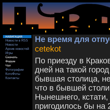
Не время для отпу
НАВИГАЦИЯ
Новости в RSS
Новости
cetekot
Архив новостей
Игры
Скачать
По приезду в Краков
Форум
Чат
дней на такой город
Фотографии
КотоФоты
бывшая столица, не
Контакты
что в бывшей столи
Нынешнего, кстати, 
пригодилось бы на 