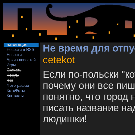
Не время для отпу
НАВИГАЦИЯ
Новости в RSS
Новости
cetekot
Архив новостей
Игры
Скачать
Если по-польски "кот
Форум
Чат
почему они все пиш
Фотографии
КотоФоты
понятно, что город 
Контакты
писать название на
людишки!