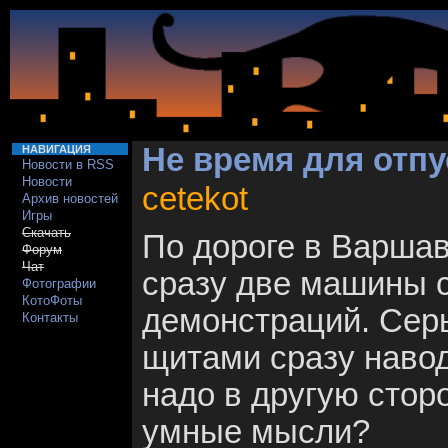
Не время для отпу
НАВИГАЦИЯ
Новости в RSS
Новости
cetekot
Архив новостей
Игры
Скачать
По дороге в Варшав
Форум
Чат
сразу две машины с
Фотографии
КотоФоты
демонстраций. Серь
Контакты
щитами сразу навод
надо в другую сторо
умные мысли?