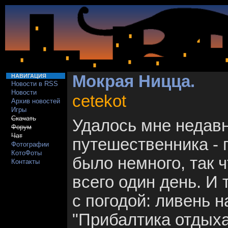
Мокрая Ницца.
НАВИГАЦИЯ
Новости в RSS
Новости
cetekot
Архив новостей
Игры
Скачать
Удалось мне недавн
Форум
Чат
путешественника - 
Фотографии
КотоФоты
было немного, так 
Контакты
всего один день. И 
с погодой: ливень н
"Прибалтика отдыха