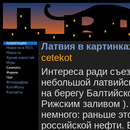
Латвия в картинка
НАВИГАЦИЯ
Новости в RSS
Новости
cetekot
Архив новостей
Игры
Скачать
Интереса ради съез
Форум
Чат
небольшой латвийс
Фотографии
КотоФоты
на берегу Балтийско
Контакты
Рижским заливом ).
немного: раньше эт
российской нефти. Б