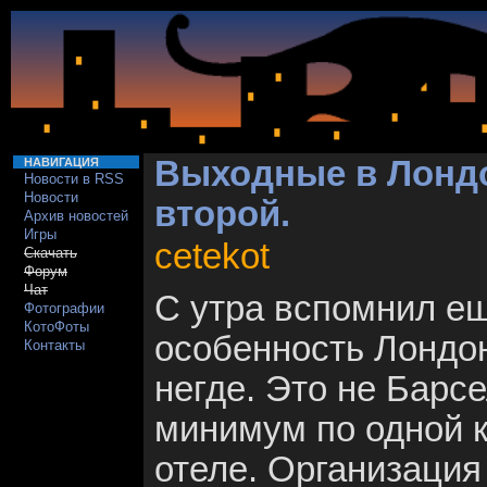
Выходные в Лондо
НАВИГАЦИЯ
Новости в RSS
Новости
второй.
Архив новостей
Игры
cetekot
Скачать
Форум
Чат
С утра вспомнил е
Фотографии
КотоФоты
особенность Лондон
Контакты
негде. Это не Барс
минимум по одной 
отеле. Организация