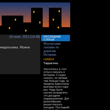
19.нояб..2012,(14:48)
ПОСЛЕДНИЕ
СТАТЬИ
Мохнатыми
понедельника. Можно
лапами по
дорогам
Испании.
cetekot
Таррагона.
Захотелось в этот
отпуск поехать в
Испанию. Стыдно
сказать, но прожив
там больше года, за
пределы Барселоны
выезжал всего пару
раз. Надо было
срочно исправлять
это досадное
недоразумение. Для
разнообразия,
решил поехать
поездом. Последний