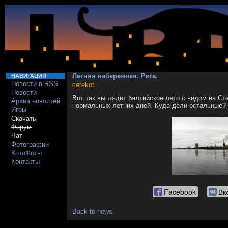
Летняя набережная. Рига.
НАВИГАЦИЯ
Новости в RSS
cetekot
Новости
Вот так выглядит балтийское лето с видом на Ст
Архив новостей
нормальных летних дней. Куда дели остальные? 
Игры
Скачать
Форум
Чат
Фотографии
КотоФоты
Контакты
Facebook
Вк
Back to news