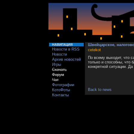
Швейцарское, налогово
НАВИГАЦИЯ
Новости в RSS
cetekot
Новости
По всему выходит, что с
Архив новостей
только и способны, что 
Игры
конкретной ситуации. Да
Скачать
Форум
Чат
Фотографии
Back to news
КотоФоты
Контакты