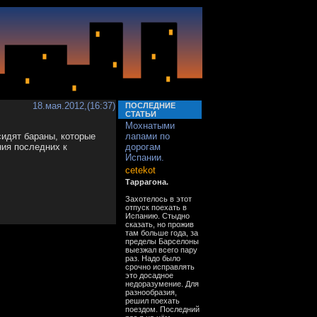
18.мая.2012,(16:37)
ПОСЛЕДНИЕ
СТАТЬИ
Мохнатыми
сидят бараны, которые
лапами по
ния последних к
дорогам
Испании.
cetekot
Таррагона.
Захотелось в этот
отпуск поехать в
Испанию. Стыдно
сказать, но прожив
там больше года, за
пределы Барселоны
выезжал всего пару
раз. Надо было
срочно исправлять
это досадное
недоразумение. Для
разнообразия,
решил поехать
поездом. Последний