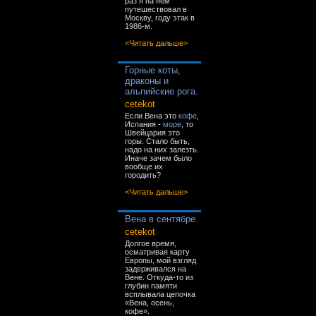
раз я на нём
путешествовал в
Москву, году этак в
1986-м.
<Читать дальше>
Горные коты,
драконы и
альпийские рога.
cetekot
Если Вена это
кофе
,
Испания -
море
, то
Швейцария это
горы. Стало быть,
надо на них залезть.
Иначе зачем было
вообще их
городить?
<Читать дальше>
Вена в сентябре.
cetekot
Долгое время,
осматривая карту
Европы, мой взгляд
задерживался на
Вене. Откуда-то из
глубин памяти
всплывала цепочка
«Вена, осень,
кофе».