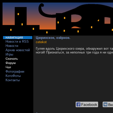
Цюрихское, озёрное.
НАВИГАЦИЯ
Новости в RSS
cetekot
Новости
Гуляя вдоль Цюрихского озера, обнаружил вот та
Архив новостей
ногой! Признаться, за неполных три года я ни одн
Игры
Скачать
Форум
Чат
Фотографии
КотоФоты
Контакты
Facebook
Вк