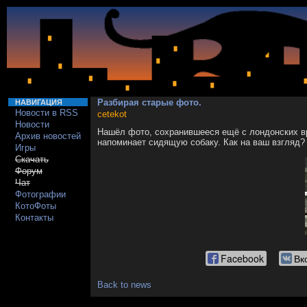
Разбирая старые фото.
НАВИГАЦИЯ
Новости в RSS
cetekot
Новости
Нашёл фото, сохранившееся ещё с лондонских в
Архив новостей
напоминает сидящую собаку. Как на ваш взгляд?
Игры
Скачать
Форум
Чат
Фотографии
КотоФоты
Контакты
Facebook
Вк
Back to news