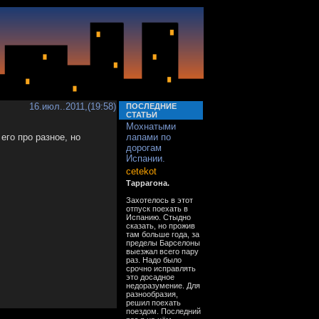
16.июл..2011,(19:58)
ПОСЛЕДНИЕ
СТАТЬИ
Мохнатыми
его про разное, но
лапами по
дорогам
Испании.
cetekot
Таррагона.
Захотелось в этот
отпуск поехать в
Испанию. Стыдно
сказать, но прожив
там больше года, за
пределы Барселоны
выезжал всего пару
раз. Надо было
срочно исправлять
это досадное
недоразумение. Для
разнообразия,
решил поехать
поездом. Последний