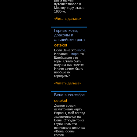
раз я на нём
путешествовал в
Москву, году этак в
1986-м.
<Читать дальше>
Горные коты,
драконы и
альпийские рога.
cetekot
Если Вена это
кофе
,
Испания -
море
, то
Швейцария это
горы. Стало быть,
надо на них залезть.
Иначе зачем было
вообще их
городить?
<Читать дальше>
Вена в сентябре.
cetekot
Долгое время,
осматривая карту
Европы, мой взгляд
задерживался на
Вене. Откуда-то из
глубин памяти
всплывала цепочка
«Вена, осень,
кофе».