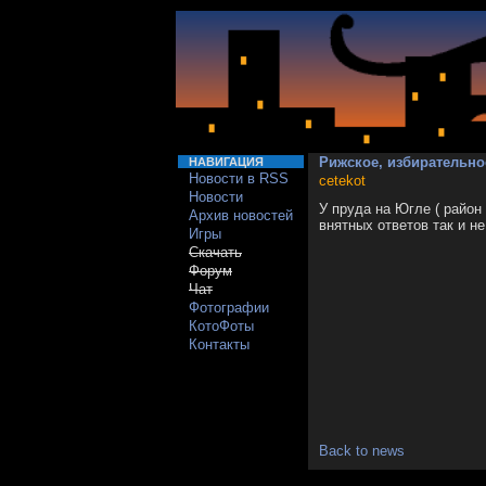
Рижское, избирательно
НАВИГАЦИЯ
Новости в RSS
cetekot
Новости
У пруда на Югле ( район
Архив новостей
внятных ответов так и н
Игры
Скачать
Форум
Чат
Фотографии
КотоФоты
Контакты
Back to news