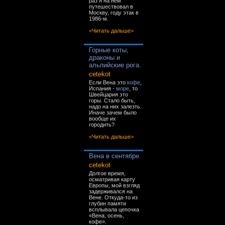
раз я на нём
путешествовал в
Москву, году этак в
1986-м.
<Читать дальше>
Горные коты,
драконы и
альпийские рога.
cetekot
Если Вена это
кофе
,
Испания -
море
, то
Швейцария это
горы. Стало быть,
надо на них залезть.
Иначе зачем было
вообще их
городить?
<Читать дальше>
Вена в сентябре.
cetekot
Долгое время,
осматривая карту
Европы, мой взгляд
задерживался на
Вене. Откуда-то из
глубин памяти
всплывала цепочка
«Вена, осень,
кофе».