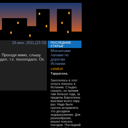
19.июн..2011,(23:33)
ПОСЛЕДНИЕ
СТАТЬИ
Мохнатыми
н. Проходя мимо, слышу
лапами по
дел, т.к. похолодало. Ох
дорогам
Испании.
cetekot
Таррагона.
Захотелось в этот
отпуск поехать в
Испанию. Стыдно
сказать, но прожив
там больше года, за
пределы Барселоны
выезжал всего пару
раз. Надо было
срочно исправлять
это досадное
недоразумение. Для
разнообразия,
решил поехать
поездом. Последний