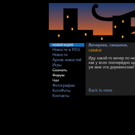
Вечернее, смешное.
НАВИГАЦИЯ
Новости в RSS
cetekot
Новости
Иду какой-то вечер по 
Архив новостей
как у всех поочерёдно щ
Игры
уж мне эти деревенские!
Скачать
Форум
Чат
Фотографии
Back to news
КотоФоты
Контакты