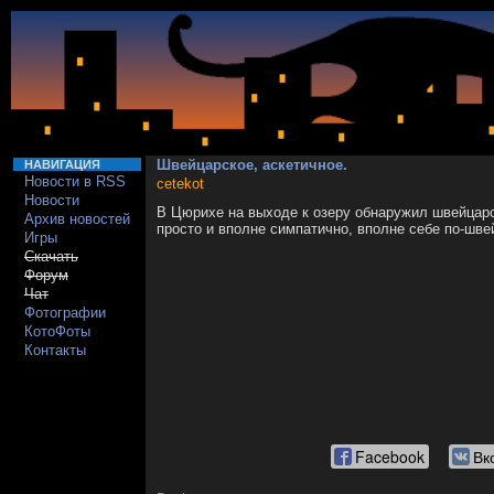
Швейцарское, аскетичное.
НАВИГАЦИЯ
Новости в RSS
cetekot
Новости
В Цюрихе на выходе к озеру обнаружил швейцарс
Архив новостей
просто и вполне симпатично, вполне себе по-шве
Игры
Скачать
Форум
Чат
Фотографии
КотоФоты
Контакты
Facebook
Вк