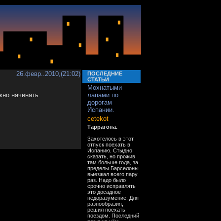
26.февр..2010,(21:02)
ПОСЛЕДНИЕ
СТАТЬИ
Мохнатыми
жно начинать
лапами по
дорогам
Испании.
cetekot
Таррагона.
Захотелось в этот
отпуск поехать в
Испанию. Стыдно
сказать, но прожив
там больше года, за
пределы Барселоны
выезжал всего пару
раз. Надо было
срочно исправлять
это досадное
недоразумение. Для
разнообразия,
решил поехать
поездом. Последний