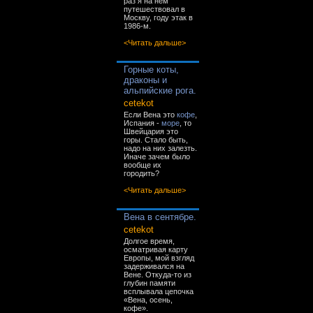
раз я на нём
путешествовал в
Москву, году этак в
1986-м.
<Читать дальше>
Горные коты,
драконы и
альпийские рога.
cetekot
Если Вена это
кофе
,
Испания -
море
, то
Швейцария это
горы. Стало быть,
надо на них залезть.
Иначе зачем было
вообще их
городить?
<Читать дальше>
Вена в сентябре.
cetekot
Долгое время,
осматривая карту
Европы, мой взгляд
задерживался на
Вене. Откуда-то из
глубин памяти
всплывала цепочка
«Вена, осень,
кофе».