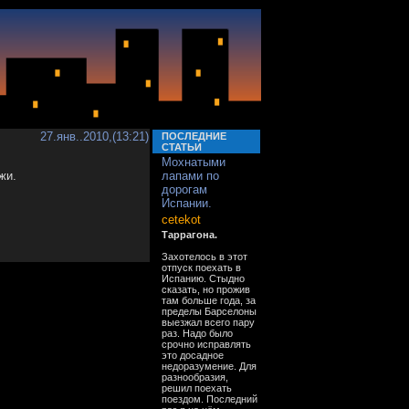
27.янв..2010,(13:21)
ПОСЛЕДНИЕ
СТАТЬИ
Мохнатыми
жи.
лапами по
дорогам
Испании.
cetekot
Таррагона.
Захотелось в этот
отпуск поехать в
Испанию. Стыдно
сказать, но прожив
там больше года, за
пределы Барселоны
выезжал всего пару
раз. Надо было
срочно исправлять
это досадное
недоразумение. Для
разнообразия,
решил поехать
поездом. Последний