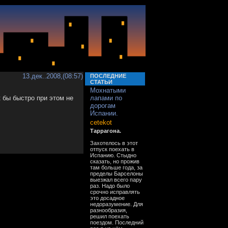
13.дек..2008,(08:57)
ПОСЛЕДНИЕ
СТАТЬИ
Мохнатыми
к бы быстро при этом не
лапами по
дорогам
Испании.
cetekot
Таррагона.
Захотелось в этот
отпуск поехать в
Испанию. Стыдно
сказать, но прожив
там больше года, за
пределы Барселоны
выезжал всего пару
раз. Надо было
срочно исправлять
это досадное
недоразумение. Для
разнообразия,
решил поехать
поездом. Последний