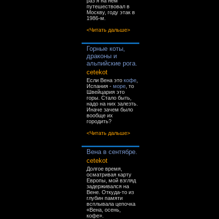
раз я на нём
путешествовал в
Москву, году этак в
1986-м.
<Читать дальше>
Горные коты,
драконы и
альпийские рога.
cetekot
Если Вена это
кофе
,
Испания -
море
, то
Швейцария это
горы. Стало быть,
надо на них залезть.
Иначе зачем было
вообще их
городить?
<Читать дальше>
Вена в сентябре.
cetekot
Долгое время,
осматривая карту
Европы, мой взгляд
задерживался на
Вене. Откуда-то из
глубин памяти
всплывала цепочка
«Вена, осень,
кофе».