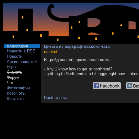
Цитата из варкрафтовского чата.
НАВИГАЦИЯ
Новости в RSS
cetekot
Новости
В трейд-канале, сразу после патча:
Архив новостей
Игры
- Any 1 know how to get to northrend?
Скачать
- gettting to Northrend is a bit laggy right now - take
Форум
Чат
Facebook
Вк
Фотографии
КотоФоты
Back to news
Контакты