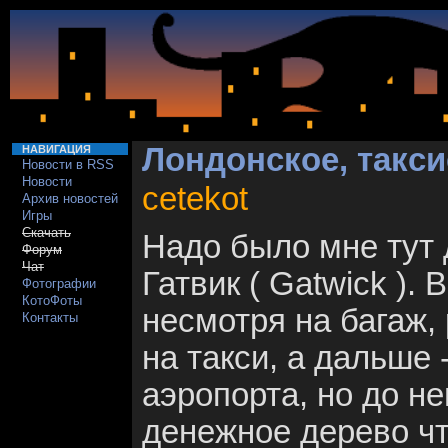
Лондонское, такси
НАВИГАЦИЯ
Новости в RSS
Новости
cetekot
Архив новостей
Игры
Скачать
Надо было мне тут 
Форум
Чат
Гатвик ( Gatwick ).
Фотографии
КотоФоты
несмотря на багаж,
Контакты
на такси, а дальше 
аэропорта, но до не
денежное дерево что