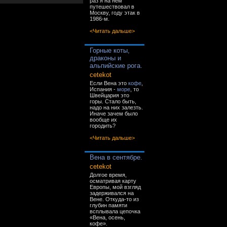
раз я на нём
путешествовал в
Москву, году этак в
1986-м.
<Читать дальше>
Горные коты,
драконы и
альпийские рога.
cetekot
Если Вена это
кофе
,
Испания -
море
, то
Швейцария это
горы. Стало быть,
надо на них залезть.
Иначе зачем было
вообще их
городить?
<Читать дальше>
Вена в сентябре.
cetekot
Долгое время,
осматривая карту
Европы, мой взгляд
задерживался на
Вене. Откуда-то из
глубин памяти
всплывала цепочка
«Вена, осень,
кофе».