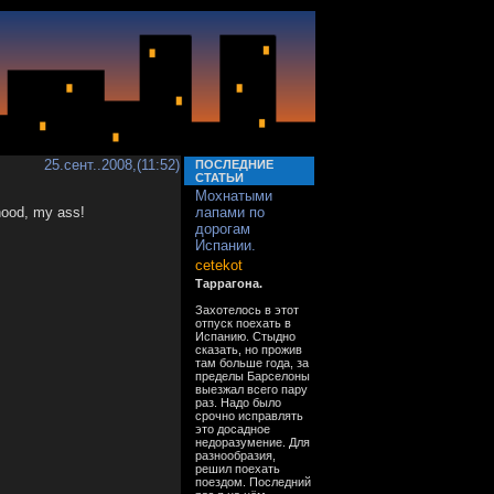
25.сент..2008,(11:52)
ПОСЛЕДНИЕ
СТАТЬИ
Мохнатыми
hood, my ass!
лапами по
дорогам
Испании.
cetekot
Таррагона.
Захотелось в этот
отпуск поехать в
Испанию. Стыдно
сказать, но прожив
там больше года, за
пределы Барселоны
выезжал всего пару
раз. Надо было
срочно исправлять
это досадное
недоразумение. Для
разнообразия,
решил поехать
поездом. Последний