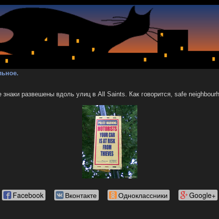
льное.
знаки развешены вдоль улиц в All Saints. Как говорится, safe neighbour
Facebook
Вконтакте
Одноклассники
Google+