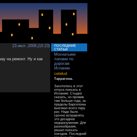
23.июл..2008,(10:23)
ПОСЛЕДНИЕ
СТАТЬИ
Мохнатыми
y на ремонт. Ну и как
лапами по
дорогам
Испании.
cetekot
Таррагона.
Захотелось в этот
отпуск поехать в
Испанию. Стыдно
сказать, но прожив
там больше года, за
пределы Барселоны
выезжал всего пару
раз. Надо было
срочно исправлять
это досадное
недоразумение. Для
разнообразия,
решил поехать
поездом. Последний