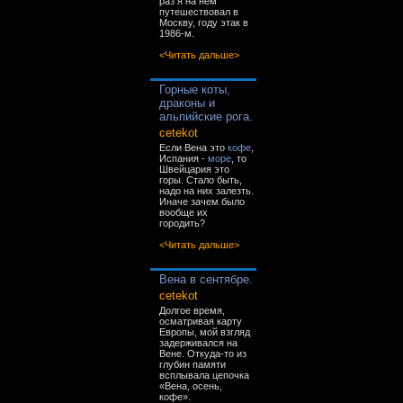
раз я на нём
путешествовал в
Москву, году этак в
1986-м.
<Читать дальше>
Горные коты,
драконы и
альпийские рога.
cetekot
Если Вена это
кофе
,
Испания -
море
, то
Швейцария это
горы. Стало быть,
надо на них залезть.
Иначе зачем было
вообще их
городить?
<Читать дальше>
Вена в сентябре.
cetekot
Долгое время,
осматривая карту
Европы, мой взгляд
задерживался на
Вене. Откуда-то из
глубин памяти
всплывала цепочка
«Вена, осень,
кофе».