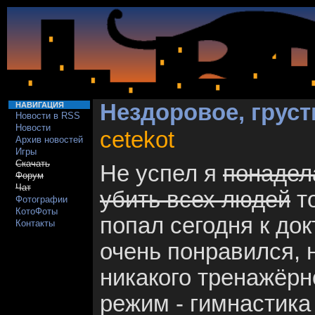
Нездоровое, груст
НАВИГАЦИЯ
Новости в RSS
Новости
cetekot
Архив новостей
Игры
Скачать
Не успел я
понадела
Форум
Чат
убить всех людей
то
Фотографии
КотоФоты
попал сегодня к до
Контакты
очень понравился, 
никакого тренажёрн
режим - гимнастика