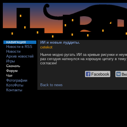
ИИ и новые луддиты.
НАВИГАЦИЯ
Новости в RSS
cetekot
Новости
Нынче модно ругать ИИ за кривые рисунки и неу
Архив новостей
раз сегодня наткнулся на хорошую цитату в тему: "S
Игры
согласен!
Скачать
Форум
Facebook
Вк
Чат
Фотографии
Back to news
КотоФоты
Контакты