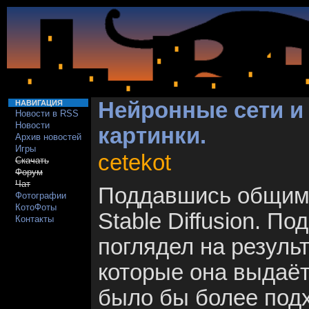
Нейронные сети и
НАВИГАЦИЯ
Новости в RSS
Новости
картинки.
Архив новостей
Игры
cetekot
Скачать
Форум
Чат
Поддавшись общим 
Фотографии
КотоФоты
Stable Diffusion. П
Контакты
поглядел на резуль
которые она выдаёт, 
было бы более под