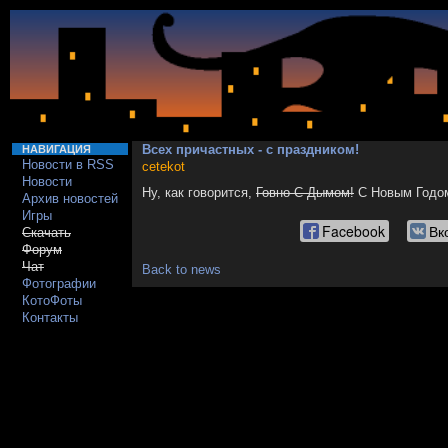
Всех причастных - с праздником!
НАВИГАЦИЯ
Новости в RSS
cetekot
Новости
Ну, как говорится,
Говно С Дымом!
С Новым Годо
Архив новостей
Игры
Facebook
Вк
Скачать
Форум
Чат
Back to news
Фотографии
КотоФоты
Контакты