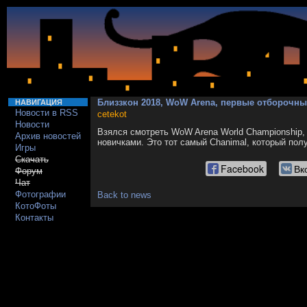
Близзкон 2018, WoW Arena, первые отборочны
НАВИГАЦИЯ
Новости в RSS
cetekot
Новости
Взялся смотреть WoW Arena World Championship,
Архив новостей
новичками. Это тот самый Chanimal, который пол
Игры
Скачать
Facebook
Вк
Форум
Чат
Фотографии
Back to news
КотоФоты
Контакты