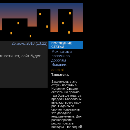
26.июл..2018,(13:22)
ПОСЛЕДНИЕ
СТАТЬИ
Мохнатыми
жности нет, сайт будет
лапами по
дорогам
Испании.
cetekot
Таррагона.
Захотелось в этот
отпуск поехать в
Испанию. Стыдно
сказать, но прожив
там больше года, за
пределы Барселоны
выезжал всего пару
раз. Надо было
срочно исправлять
это досадное
недоразумение. Для
разнообразия,
решил поехать
поездом. Последний