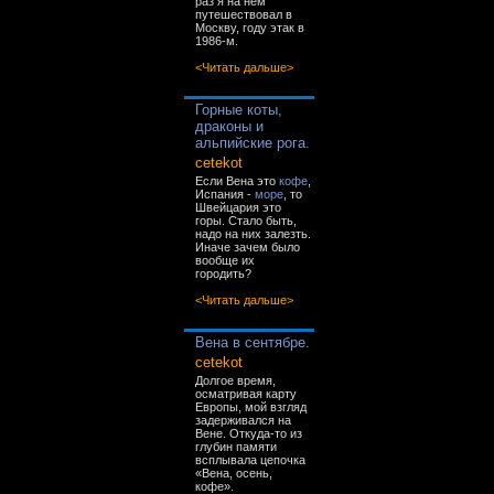
раз я на нём
путешествовал в
Москву, году этак в
1986-м.
<Читать дальше>
Горные коты,
драконы и
альпийские рога.
cetekot
Если Вена это
кофе
,
Испания -
море
, то
Швейцария это
горы. Стало быть,
надо на них залезть.
Иначе зачем было
вообще их
городить?
<Читать дальше>
Вена в сентябре.
cetekot
Долгое время,
осматривая карту
Европы, мой взгляд
задерживался на
Вене. Откуда-то из
глубин памяти
всплывала цепочка
«Вена, осень,
кофе».