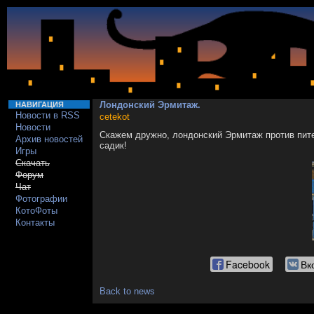
Лондонский Эрмитаж.
НАВИГАЦИЯ
Новости в RSS
cetekot
Новости
Скажем дружно, лондонский Эрмитаж против питер
Архив новостей
садик!
Игры
Скачать
Форум
Чат
Фотографии
КотоФоты
Контакты
Facebook
Вк
Back to news