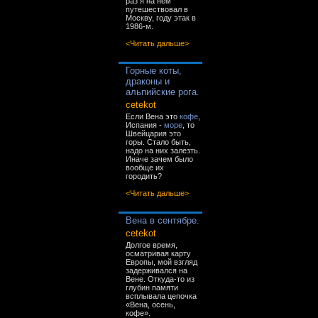
раз я на нём
путешествовал в
Москву, году этак в
1986-м.
<Читать дальше>
Горные коты,
драконы и
альпийские рога.
cetekot
Если Вена это
кофе
,
Испания -
море
, то
Швейцария это
горы. Стало быть,
надо на них залезть.
Иначе зачем было
вообще их
городить?
<Читать дальше>
Вена в сентябре.
cetekot
Долгое время,
осматривая карту
Европы, мой взгляд
задерживался на
Вене. Откуда-то из
глубин памяти
всплывала цепочка
«Вена, осень,
кофе».