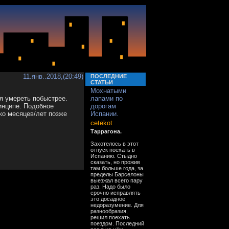
11.янв..2018,(20:49)
ПОСЛЕДНИЕ
СТАТЬИ
Мохнатыми
я умереть побыстрее.
лапами по
инципе. Подобное
дорогам
ько месяцев/лет позже
Испании.
cetekot
Таррагона.
Захотелось в этот
отпуск поехать в
Испанию. Стыдно
сказать, но прожив
там больше года, за
пределы Барселоны
выезжал всего пару
раз. Надо было
срочно исправлять
это досадное
недоразумение. Для
разнообразия,
решил поехать
поездом. Последний