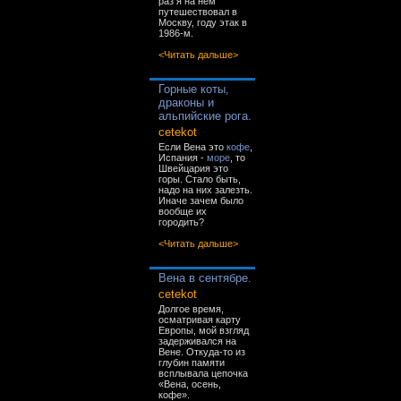
раз я на нём
путешествовал в
Москву, году этак в
1986-м.
<Читать дальше>
Горные коты,
драконы и
альпийские рога.
cetekot
Если Вена это
кофе
,
Испания -
море
, то
Швейцария это
горы. Стало быть,
надо на них залезть.
Иначе зачем было
вообще их
городить?
<Читать дальше>
Вена в сентябре.
cetekot
Долгое время,
осматривая карту
Европы, мой взгляд
задерживался на
Вене. Откуда-то из
глубин памяти
всплывала цепочка
«Вена, осень,
кофе».