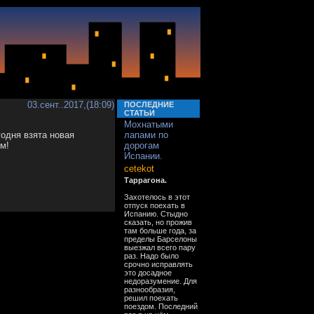
03.сент..2017,(18:09)
ПОСЛЕДНИЕ
СТАТЬИ
Мохнатыми
годня взята новая
лапами по
м!
дорогам
Испании.
cetekot
Таррагона.
Захотелось в этот
отпуск поехать в
Испанию. Стыдно
сказать, но прожив
там больше года, за
пределы Барселоны
выезжал всего пару
раз. Надо было
срочно исправлять
это досадное
недоразумение. Для
разнообразия,
решил поехать
поездом. Последний