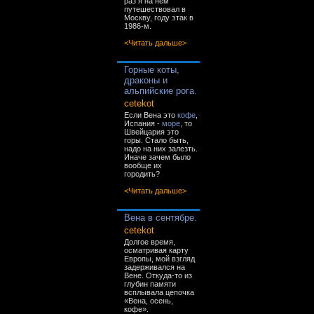
раз я на нём
путешествовал в
Москву, году этак в
1986-м.
<Читать дальше>
Горные коты,
драконы и
альпийские рога.
cetekot
Если Вена это
кофе
,
Испания -
море
, то
Швейцария это
горы. Стало быть,
надо на них залезть.
Иначе зачем было
вообще их
городить?
<Читать дальше>
Вена в сентябре.
cetekot
Долгое время,
осматривая карту
Европы, мой взгляд
задерживался на
Вене. Откуда-то из
глубин памяти
всплывала цепочка
«Вена, осень,
кофе».