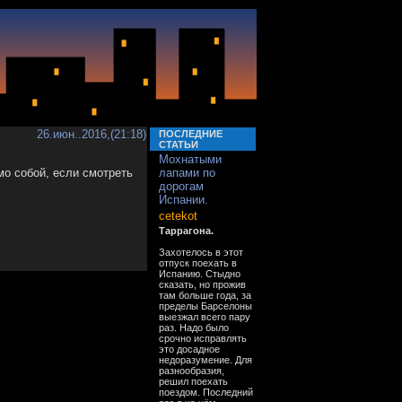
26.июн..2016,(21:18)
ПОСЛЕДНИЕ
СТАТЬИ
Мохнатыми
мо собой, если смотреть
лапами по
дорогам
Испании.
cetekot
Таррагона.
Захотелось в этот
отпуск поехать в
Испанию. Стыдно
сказать, но прожив
там больше года, за
пределы Барселоны
выезжал всего пару
раз. Надо было
срочно исправлять
это досадное
недоразумение. Для
разнообразия,
решил поехать
поездом. Последний