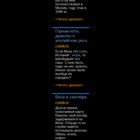
раз я на нём
путешествовал в
Москву, году этак в
1986-м.
<Читать дальше>
Горные коты,
драконы и
альпийские рога.
cetekot
Если Вена это
кофе
,
Испания -
море
, то
Швейцария это
горы. Стало быть,
надо на них залезть.
Иначе зачем было
вообще их
городить?
<Читать дальше>
Вена в сентябре.
cetekot
Долгое время,
осматривая карту
Европы, мой взгляд
задерживался на
Вене. Откуда-то из
глубин памяти
всплывала цепочка
«Вена, осень,
кофе».