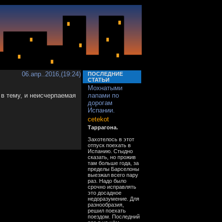
06.апр..2016,(19:24)
ПОСЛЕДНИЕ
СТАТЬИ
Мохнатыми
 в тему, и неисчерпаемая
лапами по
дорогам
Испании.
cetekot
Таррагона.
Захотелось в этот
отпуск поехать в
Испанию. Стыдно
сказать, но прожив
там больше года, за
пределы Барселоны
выезжал всего пару
раз. Надо было
срочно исправлять
это досадное
недоразумение. Для
разнообразия,
решил поехать
поездом. Последний