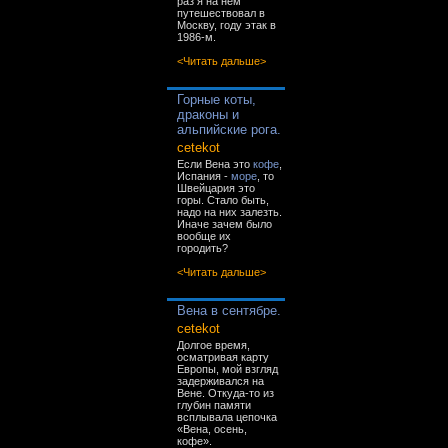
раз я на нём
путешествовал в
Москву, году этак в
1986-м.
<Читать дальше>
Горные коты,
драконы и
альпийские рога.
cetekot
Если Вена это
кофе
,
Испания -
море
, то
Швейцария это
горы. Стало быть,
надо на них залезть.
Иначе зачем было
вообще их
городить?
<Читать дальше>
Вена в сентябре.
cetekot
Долгое время,
осматривая карту
Европы, мой взгляд
задерживался на
Вене. Откуда-то из
глубин памяти
всплывала цепочка
«Вена, осень,
кофе».