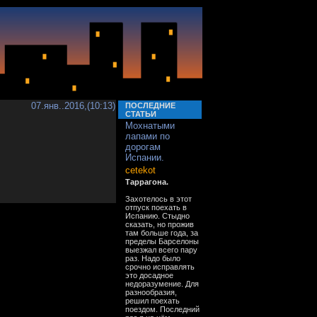
07.янв..2016,(10:13)
ПОСЛЕДНИЕ
СТАТЬИ
Мохнатыми
лапами по
дорогам
Испании.
cetekot
Таррагона.
Захотелось в этот
отпуск поехать в
Испанию. Стыдно
сказать, но прожив
там больше года, за
пределы Барселоны
выезжал всего пару
раз. Надо было
срочно исправлять
это досадное
недоразумение. Для
разнообразия,
решил поехать
поездом. Последний