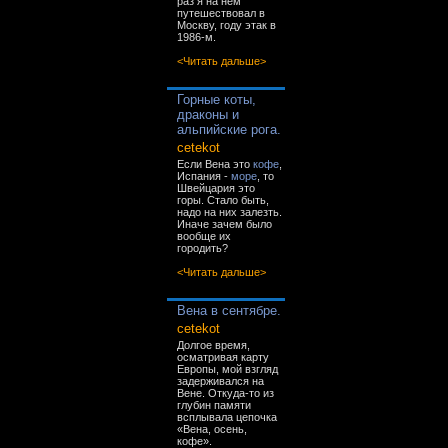
раз я на нём
путешествовал в
Москву, году этак в
1986-м.
<Читать дальше>
Горные коты,
драконы и
альпийские рога.
cetekot
Если Вена это
кофе
,
Испания -
море
, то
Швейцария это
горы. Стало быть,
надо на них залезть.
Иначе зачем было
вообще их
городить?
<Читать дальше>
Вена в сентябре.
cetekot
Долгое время,
осматривая карту
Европы, мой взгляд
задерживался на
Вене. Откуда-то из
глубин памяти
всплывала цепочка
«Вена, осень,
кофе».