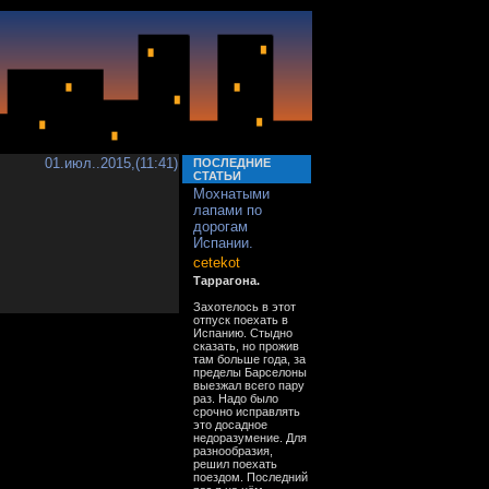
01.июл..2015,(11:41)
ПОСЛЕДНИЕ
СТАТЬИ
Мохнатыми
лапами по
дорогам
Испании.
cetekot
Таррагона.
Захотелось в этот
отпуск поехать в
Испанию. Стыдно
сказать, но прожив
там больше года, за
пределы Барселоны
выезжал всего пару
раз. Надо было
срочно исправлять
это досадное
недоразумение. Для
разнообразия,
решил поехать
поездом. Последний