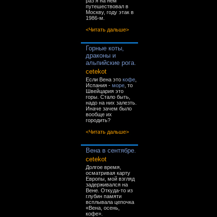
раз я на нём
путешествовал в
Москву, году этак в
1986-м.
<Читать дальше>
Горные коты,
драконы и
альпийские рога.
cetekot
Если Вена это
кофе
,
Испания -
море
, то
Швейцария это
горы. Стало быть,
надо на них залезть.
Иначе зачем было
вообще их
городить?
<Читать дальше>
Вена в сентябре.
cetekot
Долгое время,
осматривая карту
Европы, мой взгляд
задерживался на
Вене. Откуда-то из
глубин памяти
всплывала цепочка
«Вена, осень,
кофе».