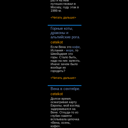
раз я на нём
путешествовал в
Москву, году этак в
1986-м.
<Читать дальше>
Горные коты,
драконы и
альпийские рога.
cetekot
Если Вена это
кофе
,
Испания -
море
, то
Швейцария это
горы. Стало быть,
надо на них залезть.
Иначе зачем было
вообще их
городить?
<Читать дальше>
Вена в сентябре.
cetekot
Долгое время,
осматривая карту
Европы, мой взгляд
задерживался на
Вене. Откуда-то из
глубин памяти
всплывала цепочка
«Вена, осень,
кофе».