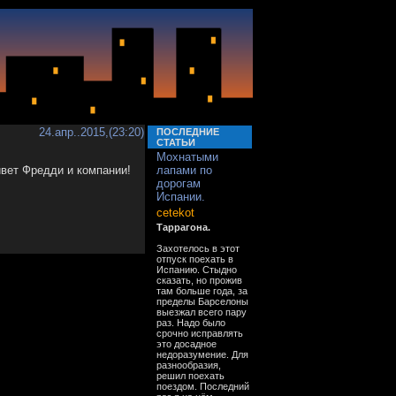
24.апр..2015,(23:20)
ПОСЛЕДНИЕ
СТАТЬИ
Мохнатыми
ивет Фредди и компании!
лапами по
дорогам
Испании.
cetekot
Таррагона.
Захотелось в этот
отпуск поехать в
Испанию. Стыдно
сказать, но прожив
там больше года, за
пределы Барселоны
выезжал всего пару
раз. Надо было
срочно исправлять
это досадное
недоразумение. Для
разнообразия,
решил поехать
поездом. Последний