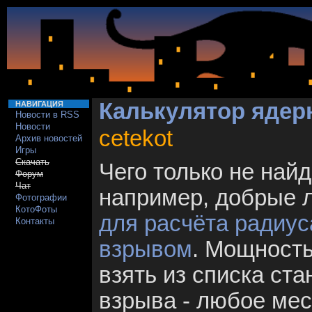
Калькулятор ядер
НАВИГАЦИЯ
Новости в RSS
Новости
cetekot
Архив новостей
Игры
Скачать
Чего только не найд
Форум
Чат
например, добрые 
Фотографии
КотоФоты
для расчёта радиу
Контакты
взрывом
. Мощность
взять из списка ст
взрыва - любое мест