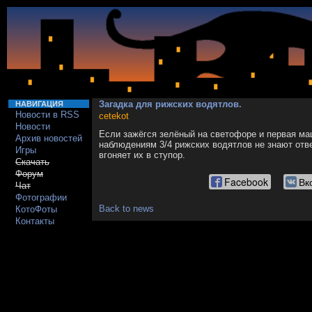
Загадка для рижских водятлов.
НАВИГАЦИЯ
Новости в RSS
cetekot
Новости
Если зажёгся зелёный на светофоре и первая ма
Архив новостей
наблюдениям 3/4 рижских водятлов не знают отв
Игры
вгоняет их в ступор.
Скачать
Форум
Facebook
Вк
Чат
Фотографии
Back to news
КотоФоты
Контакты