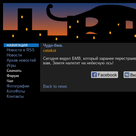
Чудо-бмв.
НАВИГАЦИЯ
Новости в RSS
cetekot
Новости
Сегодня видел БМВ, который заранее перестраив
Архив новостей
вам, Земля налетит на небесную ось!
Игры
Скачать
Facebook
Вк
Форум
Чат
Фотографии
Back to news
КотоФоты
Контакты