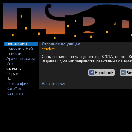
Странное на улицах.
НАВИГАЦИЯ
Новости в RSS
cetekot
Новости
Сегодня видел на улице трактор К701А, он же - 
Архив новостей
издавая шума как заправский реактивный самолёт
Игры
Скачать
Facebook
Вк
Форум
Чат
Фотографии
Back to news
КотоФоты
Контакты