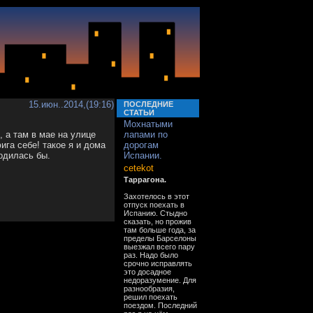
15.июн..2014,(19:16)
ПОСЛЕДНИЕ
СТАТЬИ
Мохнатыми
 а там в мае на улице
лапами по
ига себе! такое я и дома
дорогам
годилась бы.
Испании.
cetekot
Таррагона.
Захотелось в этот
отпуск поехать в
Испанию. Стыдно
сказать, но прожив
там больше года, за
пределы Барселоны
выезжал всего пару
раз. Надо было
срочно исправлять
это досадное
недоразумение. Для
разнообразия,
решил поехать
поездом. Последний