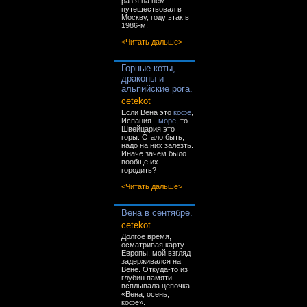
раз я на нём
путешествовал в
Москву, году этак в
1986-м.
<Читать дальше>
Горные коты,
драконы и
альпийские рога.
cetekot
Если Вена это
кофе
,
Испания -
море
, то
Швейцария это
горы. Стало быть,
надо на них залезть.
Иначе зачем было
вообще их
городить?
<Читать дальше>
Вена в сентябре.
cetekot
Долгое время,
осматривая карту
Европы, мой взгляд
задерживался на
Вене. Откуда-то из
глубин памяти
всплывала цепочка
«Вена, осень,
кофе».