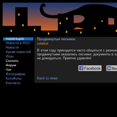
Продвинутые лесники.
НАВИГАЦИЯ
Новости в RSS
cetekot
Новости
В этом году приходится часто общаться с разн
Архив новостей
продвинутыми оказались лесники: документы в э
Игры
не дожидаться. Приятно удивлён!
Скачать
Форум
Facebook
Вк
Чат
Фотографии
Back to news
КотоФоты
Контакты