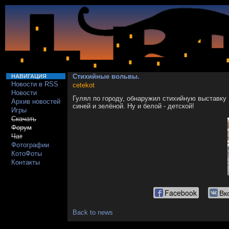
Стихийные вольвы.
НАВИГАЦИЯ
Новости в RSS
cetekot
Новости
Гулял по городу, обнаружил стихийную выставку 
Архив новостей
синей и зелёной. Ну и белой - детской!
Игры
Скачать
Форум
Чат
Фотографии
КотоФоты
Контакты
Facebook
Вк
Back to news