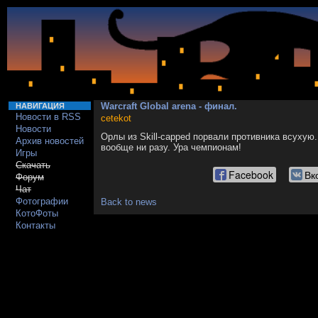
Warcraft Global arena - финал.
НАВИГАЦИЯ
Новости в RSS
cetekot
Новости
Орлы из Skill-capped порвали противника всухую
Архив новостей
вообще ни разу. Ура чемпионам!
Игры
Скачать
Facebook
Вк
Форум
Чат
Фотографии
Back to news
КотоФоты
Контакты