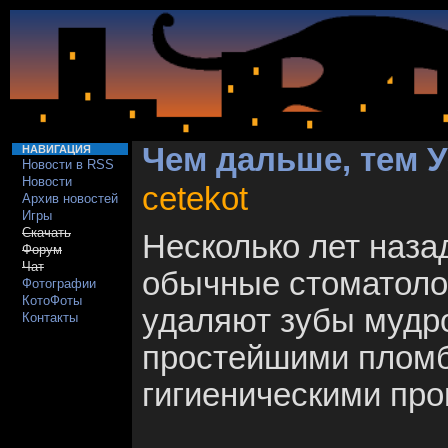
Чем дальше, тем У
НАВИГАЦИЯ
Новости в RSS
Новости
cetekot
Архив новостей
Игры
Скачать
Несколько лет назад
Форум
Чат
обычные стоматоло
Фотографии
КотоФоты
удаляют зубы мудр
Контакты
простейшими пломб
гигиеническими пр